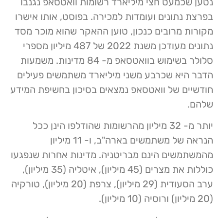
נטען שכמעט חצי מיליארד רשומות וואטסאפ נגנבו
בפרצת נתונים ועומדות למכירה. בפוסט, אותו אישרו
מקורות מרובים כנכון, טוען ההאקר שהוא מוכר מסד
נתונים מעודכן משנת 2022 של 487 מיליון מספרי
סלולר בשימוש בוואטסאפ מ- 84 מדינות. משמעות
הדבר היא שכרבע משני מיליארד משתמשים פעילים
חודשיים של וואטסאפ נמצאים בסיכון בחשיפת המידע
שלהם.
יותר מ- 32 מיליון מהרשומות שהודלפו הינן ככל
הנראה של משתמשים בארה"ב, ו- 11 מיליון
מהמשתמשים הינם מבריטניה. מדינות אחרות שנפגעו
כוללות את מצרים (45 מיליון), איטליה (35 מיליון),
ערב הסעודית (29 מיליון), צרפת (20 מיליון), טורקיה
(20 מיליון) ורוסיה (10 מיליון).