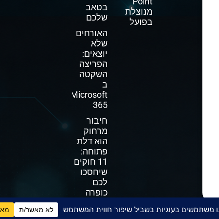
Point
בטאב
מנוצלת
שלכם
בפועל
האורחים
שלא
יוצאים:
הפריצה
השקטה
ב
Microsoft
365
חיבור
מרחוק
הוא דלת
פתוחה:
11 חוקים
שיחסכו
לכם
כופרה