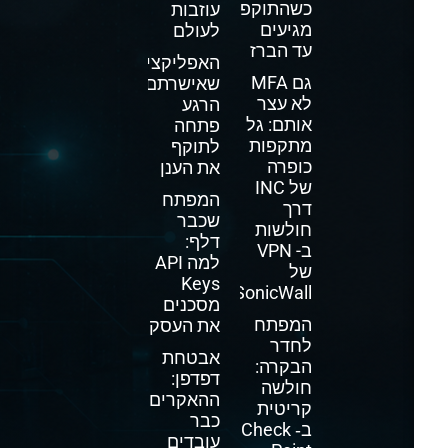
כשהתוקפים
עוזבות
מגיעים
לעולם
עד הברז
האפליקציה
גם MFA
שאישרתם
לא עצר
הרגע
אותם: גל
פתחה
מתקפות
לתוקף
כופרה
את הענן
של INC
המפתח
דרך
שכבר
חולשות
דלף:
ב- VPN
למה API
של
Keys
SonicWall
מסכנים
המפתח
את העסק
לחדר
אבטחת
הבקרה:
דפדפן:
חולשה
ההאקרים
קריטית
כבר
ב‑ Check
עובדים