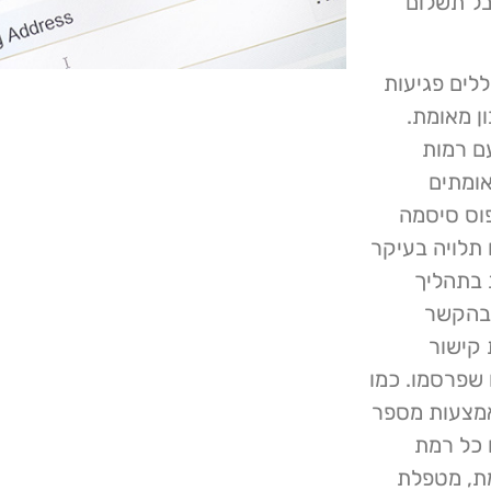
Pay, אך ניתן לקבל תשלום
הו על ידי חוקרי אבטחה של Patchstack כוללים פגיעות
ן מאומת.
ם רמות
אומתים
וס סיסמה
תלויה בעיקר
 בתהליך
 בהקשר
קישור
 המשתמש", כתבו Patchstack בדוח שפרסמו. כמו
אמצעות מספר
עם כל רמת
מת, מטפלת