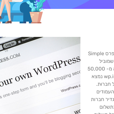
זוהו שני פגמי אבטחה חדשים בפלאגין הפופולרי של וורדפרס Simple
4.3.4 ומטה, מה שמוביל
לבעיות פוטנציאליות של הרשאות משתמשים. עם למעלה מ- 50,000
התקנות פעילות, התוסף שפותח על ידי smp7 ו- wp.insider נמצא
חברוּת.
העמודים
גדיר חברות
בתשלום