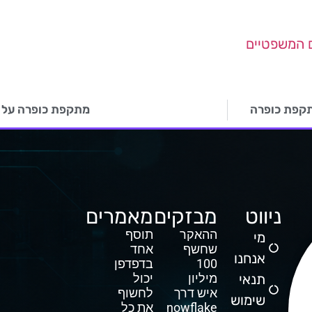
ם המשפטיים
תקפת כופרה
מתקפת כופרה על ס
ניווט
מבזקים
מאמרים
ההאקר
תוסף
מי
שחשף
אחד
אנחנו
100
בדפדפן
תנאי
מיליון
יכול
איש דרך
לחשוף
שימוש
Snowflake
את כל