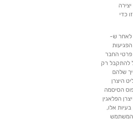
יצירה
ו כדי
מהירות לאחר ש-
גוסט: "עבור הפגיעות
וק אם שאילתת SQL לעדכון פרטי החבר
ל להתקבל רק
יך שלהם
יט היצרן
וס הסיסמה
בייקט המשתמש בפועל במשתנה $user_data". יצרן הפלאגין
וגוסט 2023 כדי לתקן בעיות אלו,
 המשתמש