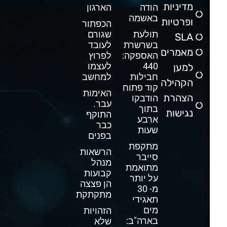
מדיניות
הודה
הארגון
באשמה
ופרטיות
הכפתור
תולעת
שגורם
SLA
בשרשרת
לעובד
מאמרים
האספקה:
לפרוץ
440
לעצמו
למען
חבילות
למחשב
הקהילה
קוד פתוח
האימות
הצהרת
הודבקו
עבר.
בתוך
נגישות
התוקף
ארבע
כבר
שעות
בפנים
מתקפת
הרשאות
סייבר
מנהל
מתואמת
קבועות
על יותר
הן פצצה
מ- 30
מתקתקת
תאגידי
מים
הזהויות
בארה"ב:
שלא