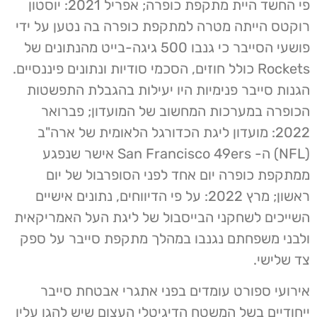
פי החשד היית מתקפת כופרה; אפריל 2021: יוסטון
רוקטס הייתה מטרה למתקפת כופרה בה נטען על ידי
פושעי הסייבר כי גנבו 500 גיגה-בייט מהנתונים של
Rockets כולל חוזים, הסכמי סודיות ונתונים פיננסיים.
הגנות סייבר פנימיות היו יעילות בהגבלת התפשטות
הכופרה במערכות המחשוב של המועדון; פברואר
2022: מועדון ליגת הכדורגל הלאומית של ארה"ב
(NFL) ה- San Francisco 49ers אישר שנפגע
ממתקפת כופרה יום אחד לפני הסופרבול של יום
ראשון; מרץ 2022: על פי הדיווחים, נתונים אישיים
השייכים לשחקני הבייסבול של ליגת העל האמריקאית
ולבני משפחתם נגנבו במהלך מתקפת סייבר על ספק
צד שלישי.
אירועי ספורט עומדים בפני אתגרי אבטחת סייבר
ייחודיים בשל המשטח הדיגיטלי העצום שיש להגן עליו