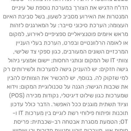
הדו"ח הדגיש את הצורך במערכת נוספת של עיניים
המנטרות את האירוע מסביב לשעון, בשל סביבת האיום
העצומה; הערכת סיכוני סייבר: על המארגנים לזהות
מראש איומים פוטנציאליים ספציפיים לאירוע, למקום
או לאומה הרלוונטיים ובפרט, הערכת בעלי העניין
המרכזיים השונים המעורבים, כגון ספקי צד שלישי,
צוותי IT של המקום ונותני החסות; יישום אמצעי ניהול
גישה חזקים: יש להעניק גישה למערכות ולשירותים רק
למי שזקוק לה. בנוסף, יש להכשיר את הצוותים להבין
את שכבות הגישה; הגנה על טכנולוגיית המקום: וידוא
שמערכות כגון שילוט דיגיטלי, נקודות מכירה (POS)
וציוד תשתית מוגנים ככל האפשר. הדבר כולל עדכון
תוכנות ופיתוח פילוחי רשת לוגיים בין מערכות IT ו-
OT; הטמעת מסגרת אבטחה רב-שכבתית: פריסת
חומות אש, מערכות זיהוי ומניעת חדירות וכן שימוש