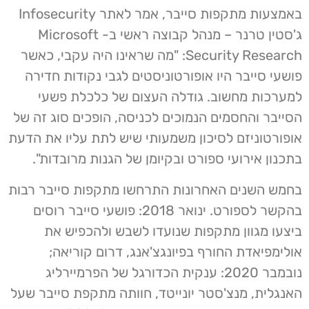
באמצעות מתקפות סייבר, אמר לאתר Infosecurity
ג'סטין טרנר – מנהל קבוצה ראשי ב- Microsoft
Security Research: "מה שראינו היה עקבי, כאשר
פושעי סייבר היו אופורטוניסטים לגבי נקודות חדירה
למערכות מחשוב. גודלה העצום של כלכלת פשעי
הסייבר והחסמים הנמוכים לכניסה, הופכים סוג זה של
אופורטוניזם לסיכון משמעותי שיש לתת עליו את הדעת
בתכנון אירועי ספורט ובקיומן של הגנות מרובדות".
בחמש השנים האחרונות התרחשו מתקפות סייבר רבות
בהקשר לספורט. ינואר 2018: פושעי סייבר רוסים
ביצעו מגוון מתקפות שנועדו לשבש ולהכפיש את
אולימפיאדת החורף בפיונגצ'אנג, דרום קוריאה;
נובמבר 2020: ענקית הכדורגל של הפרמיירליג
האנגלית, מנצ'סטר יונייטד, חוותה מתקפת סייבר שעל