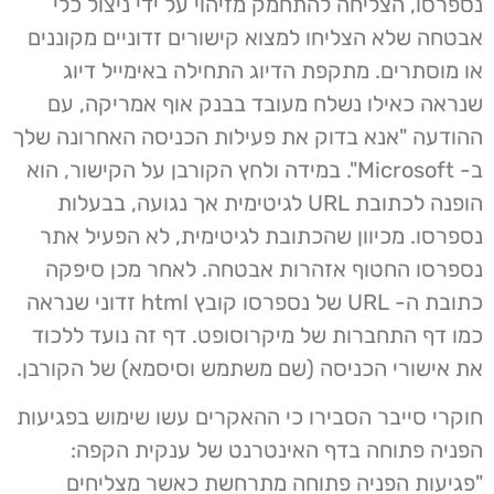
נספרסו, הצליחה להתחמק מזיהוי על ידי ניצול כלי
אבטחה שלא הצליחו למצוא קישורים זדוניים מקוננים
או מוסתרים. מתקפת הדיוג התחילה באימייל דיוג
שנראה כאילו נשלח מעובד בבנק אוף אמריקה, עם
ההודעה "אנא בדוק את פעילות הכניסה האחרונה שלך
ב- Microsoft". במידה ולחץ הקורבן על הקישור, הוא
הופנה לכתובת URL לגיטימית אך נגועה, בבעלות
נספרסו. מכיוון שהכתובת לגיטימית, לא הפעיל אתר
נספרסו החטוף אזהרות אבטחה. לאחר מכן סיפקה
כתובת ה- URL של נספרסו קובץ html זדוני שנראה
כמו דף התחברות של מיקרוסופט. דף זה נועד ללכוד
את אישורי הכניסה (שם משתמש וסיסמא) של הקורבן.
חוקרי סייבר הסבירו כי ההאקרים עשו שימוש בפגיעות
הפניה פתוחה בדף האינטרנט של ענקית הקפה:
"פגיעות הפניה פתוחה מתרחשת כאשר מצליחים