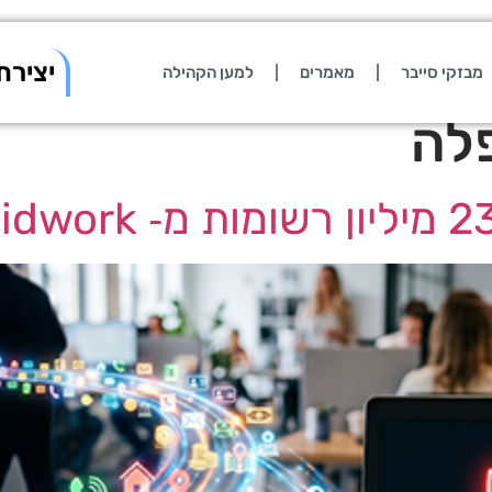
יצירת
מבזקי סייבר
מאמרים
למען הקהילה
לה