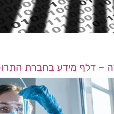
גוג
דלף מידע בחברת התרופות tiv