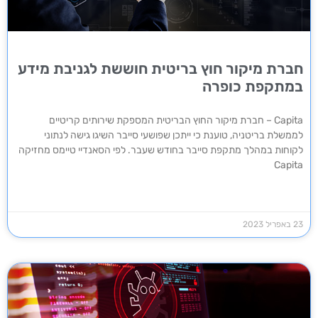
חברת מיקור חוץ בריטית חוששת לגניבת מידע
במתקפת כופרה
Capita – חברת מיקור החוץ הבריטית המספקת שירותים קריטיים
לממשלת בריטניה, טוענת כי ייתכן שפושעי סייבר השיגו גישה לנתוני
לקוחות במהלך מתקפת סייבר בחודש שעבר. לפי הסאנדיי טיימס מחזיקה
Capita
23 באפריל 2023