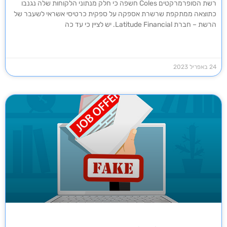
רשת הסופרמרקטים Coles חשפה כי חלק מנתוני הלקוחות שלה נגנבו
כתוצאה ממתקפת שרשרת אספקה על ספקית כרטיסי אשראי לשעבר של
הרשת – חברת Latitude Financial. יש לציין כי עד כה
24 באפריל 2023