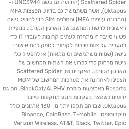
Scattered Spider (הידועה גם בשם UNC3944 ו-
0ktapus), אשר משתמשת גם בדיוג, הפצצות MFA
(המכונה עייפות MFA) והחלפת SIM כדי להשיג גישה
ראשונית לרשת המחשוב של הארגון הקורבן. כנופיית
פשעי סייבר זו מתחזה לעתים קרובות לעובדי IT כדי
להערים על צוות שירות לקוחות לספק להם אישורי
גישה (שמות משתמשים וסיסמאות) או להפעיל כלי
גישה מרחוק כדי לפרוץ את רשתות המחשוב של
הארגון הקורבן. האקרים של Scattered Spider
הצפינו לאחרונה את מערכות המחשוב של MGM
Resorts באמצעות כופרת BlackCat/ALPHV. הם גם
ידועים לשמצה בעקבות מסע מתקפות סייבר
0ktapus, שבו הם תקפו יותר מ- 130 ארגונים כולל
מיקרוסופט, Binance, CoinBase, T-Mobile,
Verizon Wireless, AT&T, Slack, Twitter, Epic