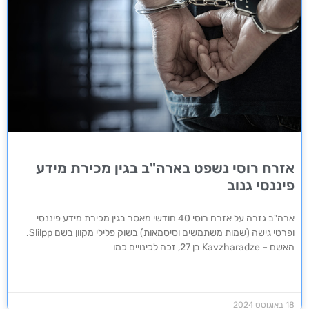
אזרח רוסי נשפט בארה"ב בגין מכירת מידע
פיננסי גנוב
ארה"ב גזרה על אזרח רוסי 40 חודשי מאסר בגין מכירת מידע פיננסי
ופרטי גישה (שמות משתמשים וסיסמאות) בשוק פלילי מקוון בשם Slilpp.
האשם – Kavzharadze בן 27, זכה לכינויים כמו
18 באוגוסט 2024