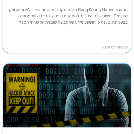
מספנת Beng Kuang Marine חוותה תקרית אבטחת סייבר לאחר שספק
שירותי IT חיצוני שלה היה יעד למתקפת כופרה. החברה שהמספנה
בבעלותה, טענה כי הושפע מידע שהקבוצה שומרת על שרתי הספק:
21 באוגוסט 2024