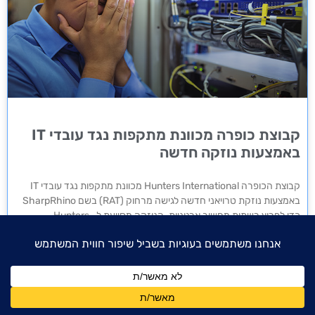
קבוצת כופרה מכוונת מתקפות נגד עובדי IT
באמצעות נוזקה חדשה
קבוצת הכופרה Hunters International מכוונת מתקפות נגד עובדי IT
באמצעות נוזקת טרויאני חדשה לגישה מרחוק (RAT) בשם SharpRhino
כדי לפרוץ רשתות מחשוב ארגוניות. הנוזקה מסייעת ל- Hunters
International להשיג הדבקה
7 באוגוסט 2024