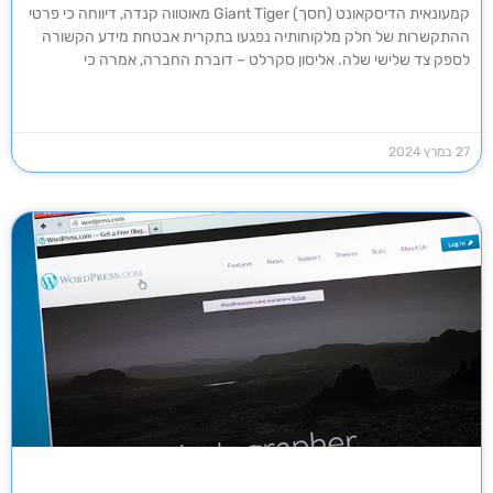
קמעונאית הדיסקאונט (חסך) Giant Tiger מאוטווה קנדה, דיווחה כי פרטי
ההתקשרות של חלק מלקוחותיה נפגעו בתקרית אבטחת מידע הקשורה
לספק צד שלישי שלה. אליסון סקרלט – דוברת החברה, אמרה כי
27 במרץ 2024