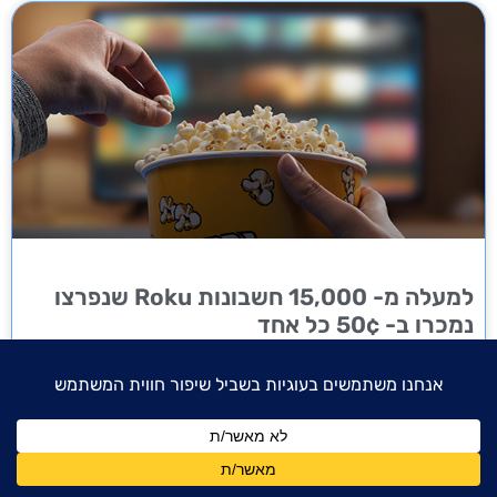
למעלה מ- 15,000 חשבונות Roku שנפרצו
נמכרו ב- 50¢ כל אחד
חברת Roku – חברת מדיה דיגיטלית והזרמת תוכן, חשפה דלף מידע
שהשפיע על למעלה מ- 15,000 לקוחותיה, לאחר שחשבונות שנפרצו
שימשו לביצוע רכישות מזויפות של חומרה ומינויי סטרימינג. Roku גם