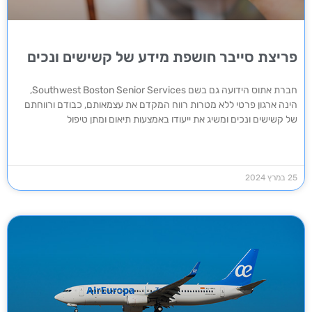
פריצת סייבר חושפת מידע של קשישים ונכים
חברת אתוס הידועה גם בשם Southwest Boston Senior Services,
הינה ארגון פרטי ללא מטרות רווח המקדם את עצמאותם, כבודם ורווחתם
של קשישים ונכים ומשיג את ייעודו באמצעות תיאום ומתן טיפול
25 במרץ 2024