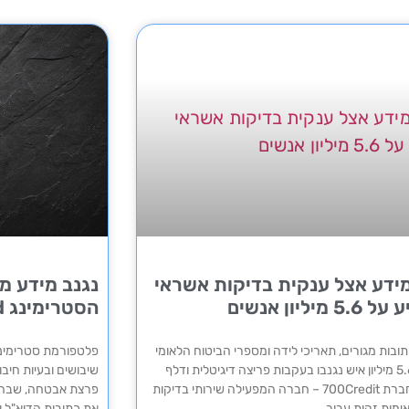
ידע אצל ענקית בדיקות אשראי
נגנב מידע 
 מיליון אנשים
הסטרימינג SoundCloud
ובות מגורים, תאריכי לידה ומספרי הביטוח הלאומי
של כ- 5.6 מיליון איש נגנבו בעקבות פריצה דיגיטלית ודלף
מידע בחברת 700Credit – חברה המפעילה שירותי בדיקות
פרצת אבטחה, שבה ג
ימות זהות עבור
את כתובות הדוא"ל 