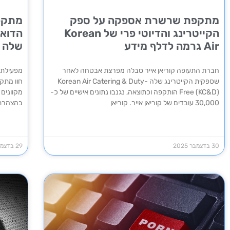
מתקפת שרשרת אספקה על ספק
מתקפ
הקייטרינג והדיוטי פרי של Korean
הדואר
Air גרמה לדלף מידע
שלה
חברת התעופה קוריאן אייר סבלה מפרצת אבטחה לאחר
מפעילת 
שספקית הקייטרינג שלה Korean Air Catering & Duty-
חוו מתק
Free (KC&D) הותקפה וכתוצאה, נגנבו נתונים אישיים של כ-
מקוונים
30,000 עובדים של קוריאן אייר. קוריאן
בהצהרתה
30 בדצמבר 2025
29 בדצמבר 2025