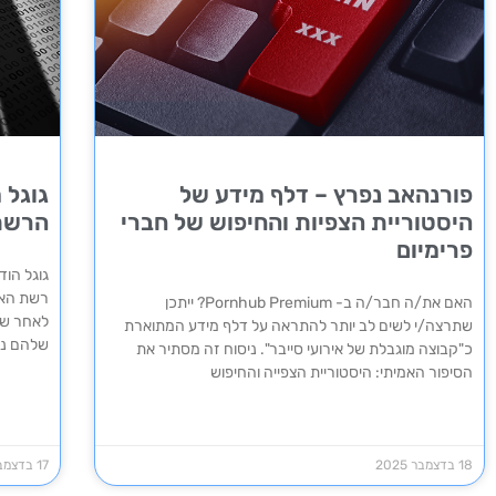
פורנהאב נפרץ – דלף מידע של
גוגל 
היסטוריית הצפיות והחיפוש של חברי
הרשת
פרימיום
גוגל הוד
האם את/ה חבר/ה ב- Pornhub Premium? ייתכן
לאחר שה
שתרצה/י לשים לב יותר להתראה על דלף מידע המתוארת
שלהם נ
כ"קבוצה מוגבלת של אירועי סייבר". ניסוח זה מסתיר את
הסיפור האמיתי: היסטוריית הצפייה והחיפוש
18 בדצמבר 2025
17 בדצמבר 2025