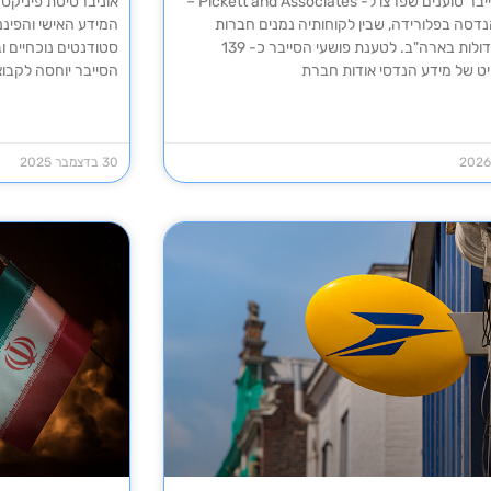
פושעי סייבר טוענים שפרצו ל- Pickett and Associates –
אוניברסיטת פיניקס
דסה בפלורידה, שבין לקוחותיה נמנים חברות
חשמל גדולות בארה"ב. לטענת פושעי הסייבר כ- 139
סטודנטים נוכחיים ו
יט של מידע הנדסי אודות חברת
הסייבר יוחסה לקבוצת הכו
30 בדצמבר 2025