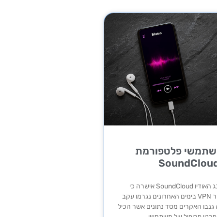
משתמשי פלטפורמת
פלטפורמת סטרימינג האודיו SoundCloud אישרה כי
שיבושים ובעיות חיבור VPN בימים האחרונים נגרמו עקב
נבו האקרים מסד נתונים אשר הכיל
ופרטי פרופיל של משתמשי