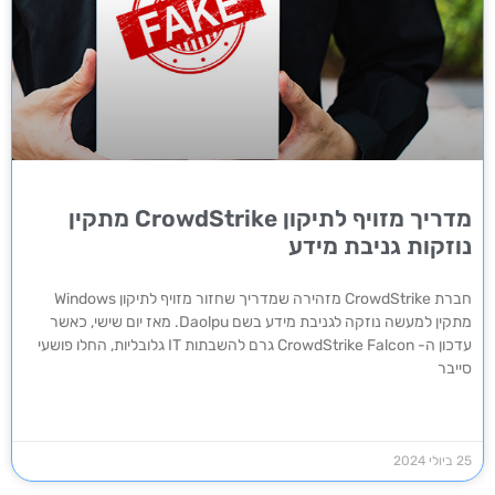
מדריך מזויף לתיקון CrowdStrike מתקין
נוזקות גניבת מידע
חברת CrowdStrike מזהירה שמדריך שחזור מזויף לתיקון Windows
מתקין למעשה נוזקה לגניבת מידע בשם Daolpu. מאז יום שישי, כאשר
עדכון ה- CrowdStrike Falcon גרם להשבתות IT גלובליות, החלו פושעי
סייבר
25 ביולי 2024