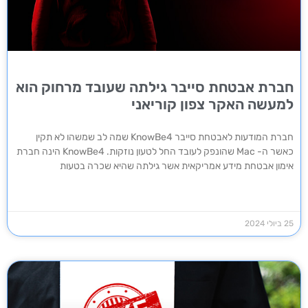
חברת אבטחת סייבר גילתה שעובד מרחוק הוא
למעשה האקר צפון קוריאני
חברת המודעות לאבטחת סייבר KnowBe4 שמה לב שמשהו לא תקין
כאשר ה- Mac שהונפק לעובד החל לטעון נוזקות. KnowBe4 הינה חברת
אימון אבטחת מידע אמריקאית אשר גילתה שהיא שכרה בטעות
25 ביולי 2024