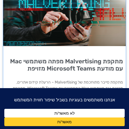
מתקפת Malvertising מפתה משתמשי Mac
עם מודעת Microsoft Teams מזויפת
מתקפת סייבר מתוחכמת של Malvertising – הרעלת קידום אתרים,
מכוונת נגד משתמשי Mac המחפשים את Microsoft Teams. מתקפת
סייבר זו שופכת אור על התחרות הגוברת בין יוצרי נוזקות למערכת
האקולוגית
16 ביולי 2024