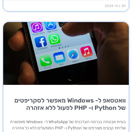
30 ביולי 2024
וואטסאפ ל- Windows מאפשר לסקריפטים
של Python ו- PHP לפעול ללא אזהרה
בעיית אבטחה בגרסה העדכנית של WhatsApp ל- Windows מאפשרת
שליחת קבצים מצורפים של Python ו- PHP המופעלים ללא כל אזהרה