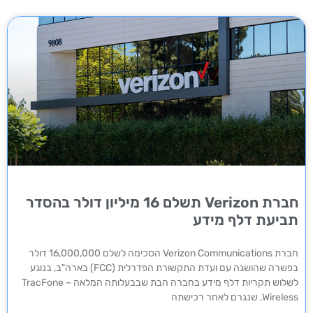
חברת Verizon תשלם 16 מיליון דולר בהסדר
תביעת דלף מידע
חברת Verizon Communications הסכימה לשלם 16,000,000 דולר
בפשרה שהושגה עם ועדת התקשורת הפדרלית (FCC) בארה"ב, בנוגע
לשלוש תקריות דלף מידע בחברה הבת שבבעלותה המלאה – TracFone
Wireless, שנגרם לאחר רכישתה