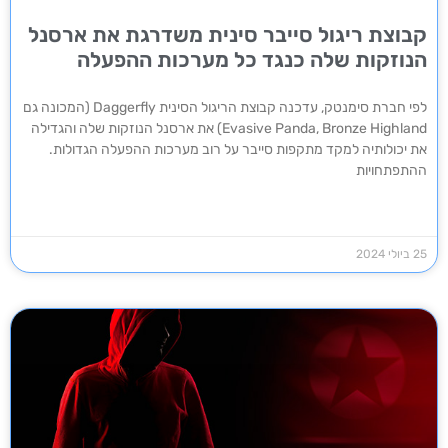
קבוצת ריגול סייבר סינית משדרגת את ארסנל
הנוזקות שלה כנגד כל מערכות ההפעלה
לפי חברת סימנטק, עדכנה קבוצת הריגול הסינית Daggerfly (המכונה גם
Evasive Panda, Bronze Highland) את ארסנל הנוזקות שלה והגדילה
את יכולותיה למקד מתקפות סייבר על רוב מערכות ההפעלה הגדולות.
ההתפתחויות
25 ביולי 2024