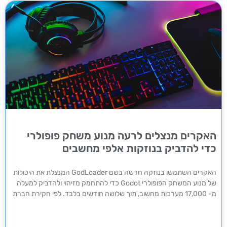
האקרים מנצלים לרעה מנוע משחק פופולרי
כדי להדביק בנוזקות אלפי מחשבים
האקרים השתמשו בנוזקה חדשה בשם GodLoader המנצלת את היכולות
של מנוע המשחק הפופולרי Godot כדי להתחמק מזיהוי ולהדביק למעלה
מ- 17,000 מערכות מחשוב, תוך שלושה חודשים בלבד. לפי חקירת חברת