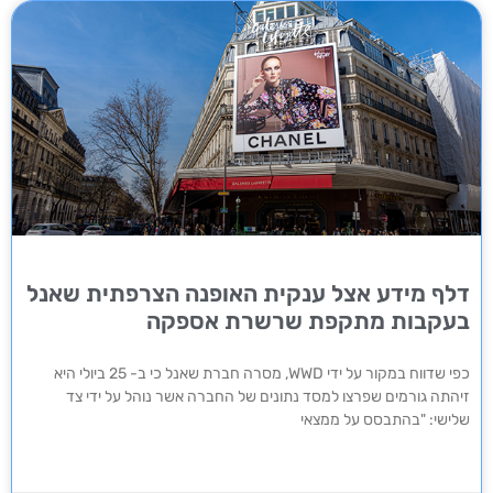
דלף מידע אצל ענקית האופנה הצרפתית שאנל
בעקבות מתקפת שרשרת אספקה
כפי שדווח במקור על ידי WWD, מסרה חברת שאנל כי ב- 25 ביולי היא
זיהתה גורמים שפרצו למסד נתונים של החברה אשר נוהל על ידי צד
שלישי: "בהתבסס על ממצאי