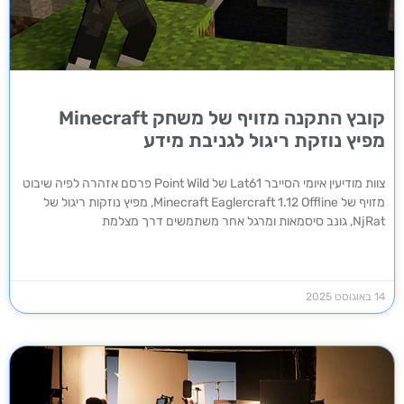
קובץ התקנה מזויף של משחק Minecraft
מפיץ נוזקת ריגול לגניבת מידע
צוות מודיעין איומי הסייבר Lat61 של Point Wild פרסם אזהרה לפיה שיבוט
מזויף של Minecraft Eaglercraft 1.12 Offline, מפיץ נוזקות ריגול של
NjRat, גונב סיסמאות ומרגל אחר משתמשים דרך מצלמת
14 באוגוסט 2025