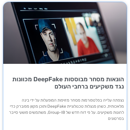
הונאות מסחר מבוססות DeepFake מכוונות
נגד משקיעים ברחבי העולם
נצפתה עלייה בפלטפורמות מסחר מזויפות המופעלות על ידי בינה
מלאכותית, כשהן מנצלות טכנולוגיית DeepFake ותוכן מקוון מפוברק כדי
להונות משקיעים. על פי דוח חדש של Group-IB, משתמשים פושעי סייבר
בסרטונים